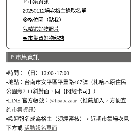
🚩市集資訊
20250112場次格主錄取名單
🧭格位圖（點我）
🔍精選好物照片
👑市集買好物秘訣
🚩
市集資訊
▪︎時間：（日）12:00~17:00
▪︎地點：台南市安平區平豐路467號（札哈木原住民
公園旁7-11斜對面，同【閃耀卡司】）
▪︎LINE 官方帳號：
@lisabazaar
（推薦加入，方便查
詢
市集資訊
）
▪︎歡迎報名成為格主（須經審核），近期市集場次見
下方或
活動報名頁面