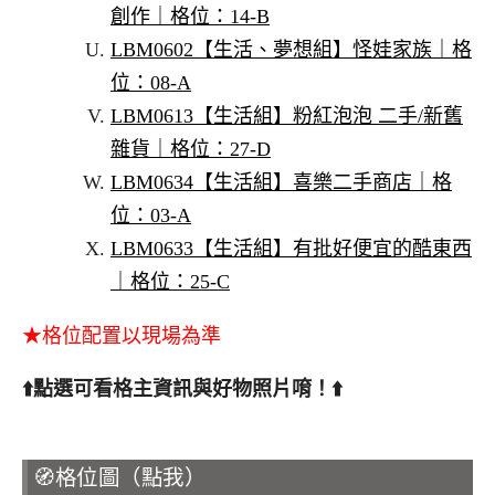
創作｜格位：14-B
LBM0602【生活、夢想組】怪娃家族｜格
位：08-A
LBM0613【生活組】粉紅泡泡 二手/新舊
雜貨｜格位：27-D
LBM0634【生活組】喜樂二手商店｜格
位：03-A
LBM0633【生活組】有批好便宜的酷東西
｜格位：25-C
★格位配置以現場為準
⬆️
點選可看格主資訊與好物照片唷！
⬆️
LBM0624【生
活組】多利思小舖
🧭格位圖（點我）