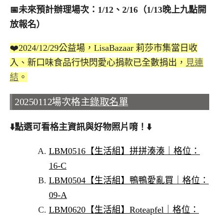
📅未來預計辦理場次：1/12、2/16（1/13晚上九點開
放報名）
❤️2024/12/29公益場，LisaBazaar 莉莎市集當日收
入、新口味食品行快閃愛心捐款已全數捐出，
見連
結
。
20250112場次格主
錄取名單
⬇️
點選可看格主資訊與好物照片唷！
⬇️
LBM0516【生活組】拼拼湊湊｜格位：
16-C
LBM0504【生活組】鴨鴨愛亂買｜格位：
09-A
LBM0620【生活組】Roteapfel｜格位：