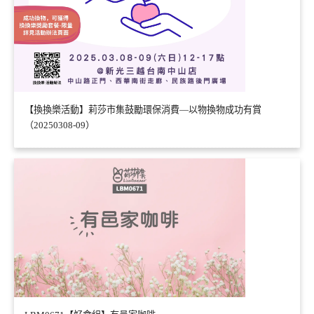
【換換樂活動】莉莎市集鼓勵環保消費—以物換物成功有賞
（20250308-09）