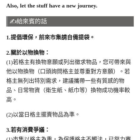
Also, let the stuff have a new journey.
✍️給來賓的話
1.
提倡環保，前來市集請自備提袋。
2.
關於以物換物：
(1)若格主有換物意願或列出徵求物品，您可帶來與
他以物換物（口頭詢問格主並尊重對方意願）。若
格主無列出特別需求，建議攜帶一些有質感的物
品、日常物資（衛生紙、紙巾等）換物成功機率較
高。
(2)以當日格主擺賣物品為準。
3.
若有消費爭議：
(1)市集以格主為重，為保護格主不觸法，已努力審