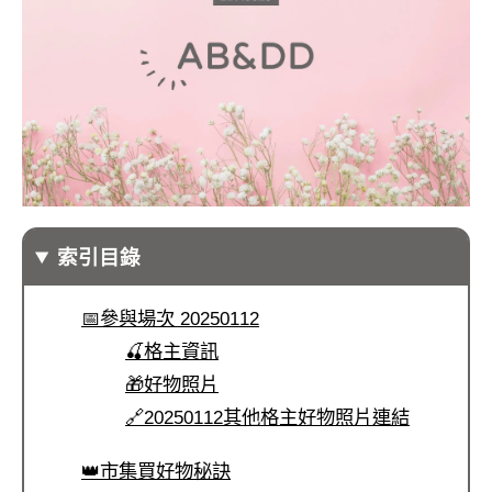
索引目錄
📅參與場次 20250112
🍒格主資訊
🎁好物照片
🔗20250112其他格主好物照片連結
👑市集買好物秘訣