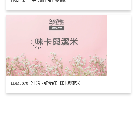
LBM0671【好食組】有邑家咖啡
LBM0670【生活、好食組】咪卡與潔米