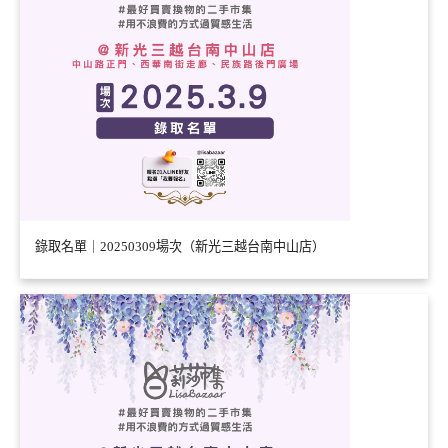
錄取名單｜20250309場次（新光三越台南中山店）