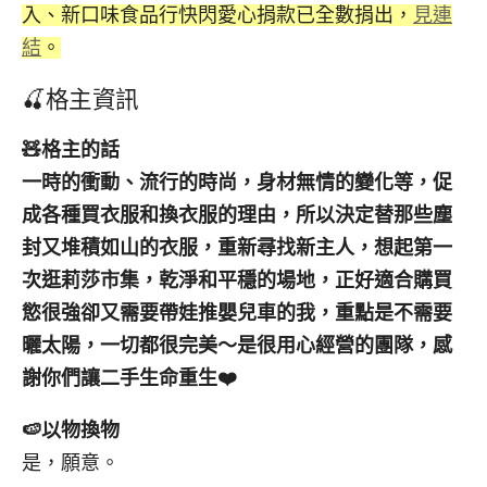
入、新口味食品行快閃愛心捐款已全數捐出，
見連
結
。
🍒格主資訊
🧸
格主的話
一時的衝動、流行的時尚，身材無情的變化等，促
成各種買衣服和換衣服的理由，所以決定替那些塵
封又堆積如山的衣服，重新尋找新主人，想起第一
次逛莉莎市集，乾淨和平穩的場地，正好適合購買
慾很強卻又需要帶娃推嬰兒車的我，重點是不需要
曬太陽，一切都很完美～是很用心經營的團隊，感
謝你們讓二手生命重生
❤️
🍉
以物換物
是，願意。