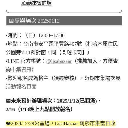
✍️給來賓的話
📅參與場次 20250112
▪︎時間：（日）12:00~17:00
▪︎地點：台南市安平區平豐路467號（札哈木原住民
公園旁7-11斜對面，同【閃耀卡司】）
▪︎LINE 官方帳號：
@lisabazaar
（推薦加入，方便查
詢
市集資訊
）
▪︎歡迎報名成為格主（須經審核），近期市集場次見
活動報名頁面
📅
未來預計辦理場次：2025/1/12(已額滿)、
2/16（1/13晚上九點開放報名）
❤️2024/12/29公益場，LisaBazaar 莉莎市集當日收