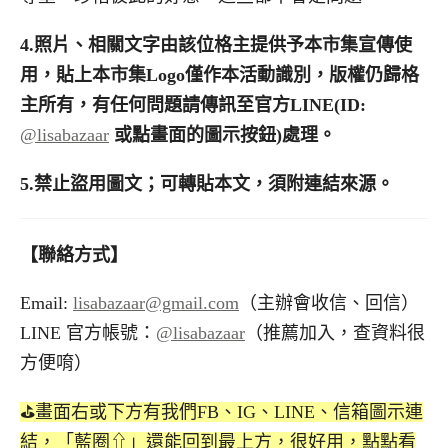
4.
照片、相關文字由該位格主提供予本市集宣傳使
用，貼上本市集
Logo
僅作本活動識別，版權仍歸格
主所有，有任何問題請傳訊至官方
LINE(ID:
@lisabazaar
或點畫面的圖示按鈕
)
處理。
5.禁止盜用圖文；可轉貼本文，須附連結來源。
【聯絡方式】
Email:
lisabazaar@gmail.com
（主辦會收信、回信）
LINE 官方帳號：
@lisabazaar
（推薦加入，查資料很
方便唷）
⛳️畫面右或下方有我們FB、IG、LINE、信箱圖示連
結，「藍圈⇧」還能回到最上方，很好用，點點看