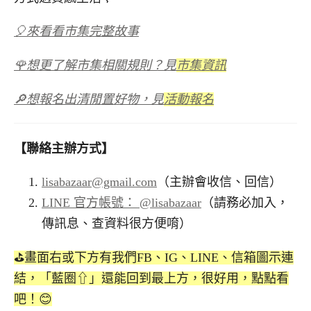
🎈來看看市集完整故事
🌹想更了解市集相關規則？見
市集資訊
🔎想報名出清閒置好物，見
活動報名
【聯絡主辦方式】
lisabazaar@gmail.com
（主辦會收信、回信）
LINE 官方帳號： @lisabazaar
（請務必加入，
傳訊息、查資料很方便唷）
⛳️畫面右或下方有我們FB、IG、LINE、信箱圖示連
結，「藍圈⇧」還能回到最上方，很好用，點點看
吧！😊