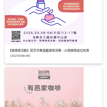
【換換樂活動】莉莎市集鼓勵環保消費—以物換物成功有賞
（20250308-09）