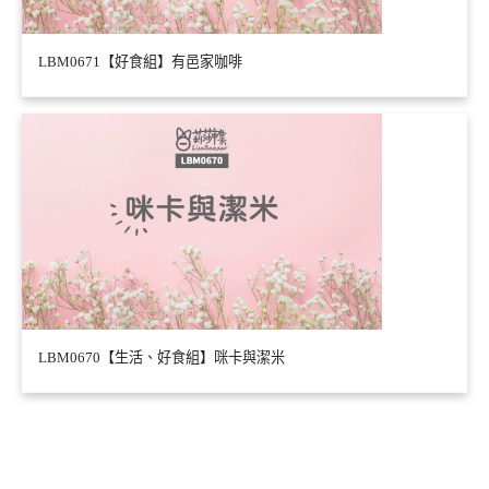
LBM0671【好食組】有邑家咖啡
LBM0670【生活、好食組】咪卡與潔米