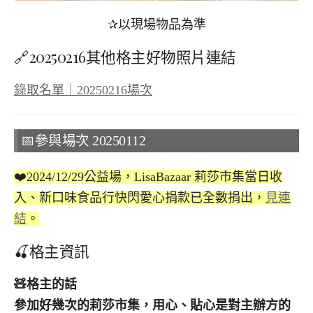
✰以現場物品為準
🔗20250216其他格主好物照片連結
錄取名單｜20250216場次
📅參與場次 20250112
❤️2024/12/29公益場，LisaBazaar 莉莎市集當日收
入、新口味食品行快閃愛心捐款已全數捐出，
見連
結
。
🍒格主資訊
🧸
格主的話
參加好幾次的莉莎市集，用心、貼心是對主辦方的