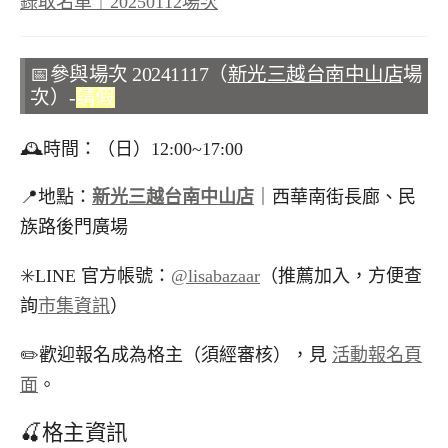
錄取名單｜20250112場次
📅參與場次 20241117（
新光三越台南中山店
場
次）-
請假
🕰️時間：（日）12:00~17:00
📍地點：
新光三越台南中山店
｜西華南街長廊、民
族路後門廣場
✳️LINE 官方帳號：
@lisabazaar
（推薦加入，方便查
詢
市集資訊
）
✏️歡迎報名成為格主（須經審核），見
活動報名頁
面
。
🍒格主資訊