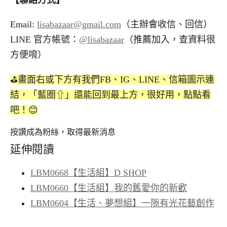
Email:
lisabazaar@gmail.com
（主辦會收信、回信）
LINE 官方帳號：
@lisabazaar
（推薦加入，查資料很
方便唷）
⛳️畫面右或下方有我們FB、IG、LINE、信箱圖示連
結，「藍圈⇧」還能回到最上方，很好用，點點看
吧！😊
按讚成為粉絲，取得最新消息
延伸閱讀
LBM0668【生活組】D SHOP
LBM0660【生活組】我的舊愛你的新歡
LBM0604【生活、夢想組】一隙有光花藝創作