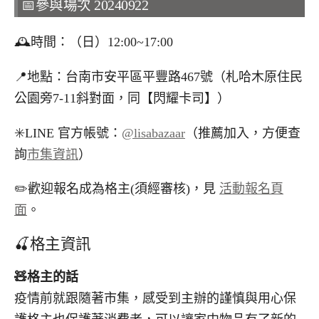
📅參與場次 20240922
🕰️時間：（日）12:00~17:00
📍地點：台南市安平區平豐路467號（札哈木原住民
公園旁7-11斜對面，同【閃耀卡司】）
✳️LINE 官方帳號：
@lisabazaar
（推薦加入，方便查
詢
市集資訊
）
✏️歡迎報名成為格主(須經審核)，見
活動報名頁
面
。
🍒格主資訊
🧸
格主的話
疫情前就跟隨著市集，感受到主辦的謹慎與用心保