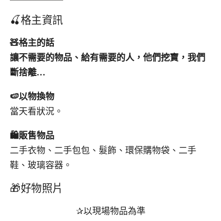
🍒格主資訊
🧸
格主的話
讓不需要的物品、給有需要的人，他們挖寶，我們
斷捨離
…
🍉
以物換物
當天看狀況。
🛍️
販售物品
二手衣物、二手包包、髮飾、環保購物袋、二手
鞋、玻璃容器。
🎁好物照片
✰以現場物品為準