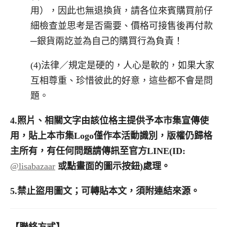
用），因此也無退換貨，請各位來賓購買前仔
細檢查並思考是否需要、價格可接售後再付款
─銀貨兩訖並為自己的購買行為負責！
(4)法律／規定是硬的，人心是軟的，如果大家
互相尊重、珍惜彼此的好意，這些都不會是問
題。
4.
照片、相關文字由該位格主提供予本市集宣傳使
用，貼上本市集
Logo
僅作本活動識別，版權仍歸格
主所有，有任何問題請傳訊至官方
LINE(ID:
@lisabazaar
或點畫面的圖示按鈕
)
處理。
5.
禁止盜用圖文；可轉貼本文，須附連結來源。
【聯絡方式】