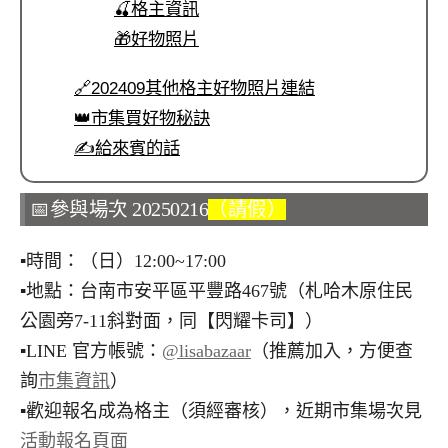
🍒格主資訊
🎁好物照片
🔗202409其他格主好物照片連結
👑市集買好物秘訣
✍️給來賓的話
📅參與場次 20250216
（請假）
▪︎時間：（日）12:00~17:00
▪︎地點：台南市安平區平豐路467號（札哈木原住民
公園旁7-11斜對面，同【閃耀卡司】）
▪︎LINE 官方帳號：
@lisabazaar
（推薦加入，方便查
詢
市集資訊
）
▪︎歡迎報名成為格主（須經審核），近期市集場次見
活動報名頁面