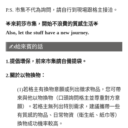
P.S. 市集不代為詢問，請自行到現場跟格主接洽。
🌟
來莉莎市集，開始不浪費的質感生活
🌟
Also, let the stuff have a new journey.
✍️給來賓的話
1.
提倡環保，前來市集請自備提袋。
2.
關於以物換物：
(1)若格主有換物意願或列出徵求物品，您可帶
來與他以物換物（口頭詢問格主並尊重對方意
願）。若格主無列出特別需求，建議攜帶一些
有質感的物品、日常物資（衛生紙、紙巾等）
換物成功機率較高。