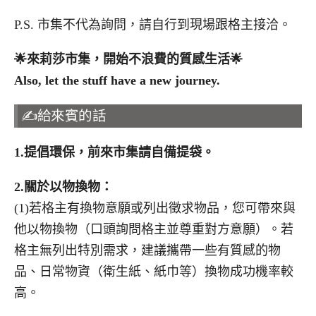
P.S. 市集不代為詢問，請自行到現場跟格主接洽。
🌟
來莉莎市集，開始不浪費的質感生活
🌟
Also, let the stuff have a new journey.
✍️給來賓的話
1.
提倡環保，前來市集請自備提袋。
2.
關於以物換物：
(1)若格主有換物意願或列出徵求物品，您可帶來與
他以物換物（口頭詢問格主並尊重對方意願）。若
格主無列出特別需求，建議攜帶一些有質感的物
品、日常物資（衛生紙、紙巾等）換物成功機率較
高。