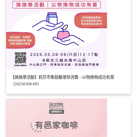
【換換樂活動】莉莎市集鼓勵環保消費—以物換物成功有賞
（20250308-09）