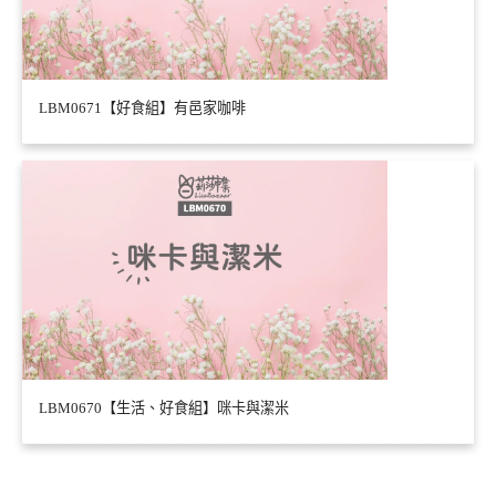
LBM0671【好食組】有邑家咖啡
LBM0670【生活、好食組】咪卡與潔米