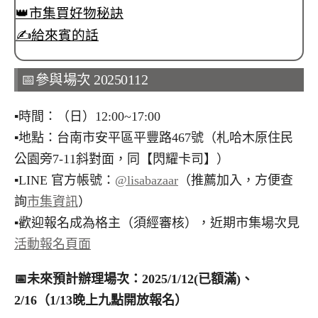
👑市集買好物秘訣
✍️給來賓的話
📅參與場次 20250112
▪︎時間：（日）12:00~17:00
▪︎地點：台南市安平區平豐路467號（札哈木原住民
公園旁7-11斜對面，同【閃耀卡司】）
▪︎LINE 官方帳號：
@lisabazaar
（推薦加入，方便查
詢
市集資訊
）
▪︎歡迎報名成為格主（須經審核），近期市集場次見
活動報名頁面
📅
未來預計辦理場次：2025/1/12(已額滿)、
2/16（1/13晚上九點開放報名）