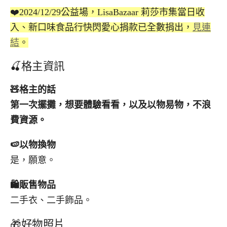
❤️2024/12/29公益場，LisaBazaar 莉莎市集當日收
入、新口味食品行快閃愛心捐款已全數捐出，
見連
結
。
🍒格主資訊
🧸
格主的話
第一次擺攤，想要體驗看看，以及以物易物，不浪
費資源。
🍉
以物換物
是，願意。
🛍️
販售物品
二手衣、二手飾品。
🎁好物照片