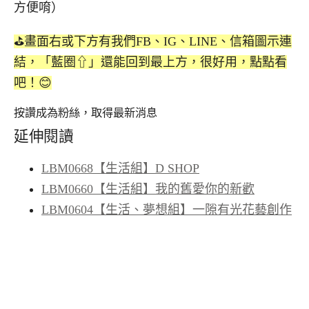
方便唷）
⛳️畫面右或下方有我們FB、IG、LINE、信箱圖示連
結，「藍圈⇧」還能回到最上方，很好用，點點看
吧！😊
按讚成為粉絲，取得最新消息
延伸閱讀
LBM0668【生活組】D SHOP
LBM0660【生活組】我的舊愛你的新歡
LBM0604【生活、夢想組】一隙有光花藝創作