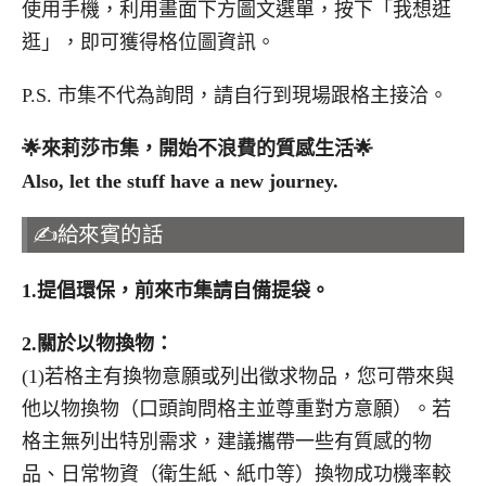
使用手機，利用畫面下方圖文選單，按下「我想逛
逛」，即可獲得格位圖資訊。
P.S. 市集不代為詢問，請自行到現場跟格主接洽。
🌟
來莉莎市集，開始不浪費的質感生活
🌟
Also, let the stuff have a new journey.
✍️給來賓的話
1.
提倡環保，前來市集請自備提袋。
2.
關於以物換物：
(1)若格主有換物意願或列出徵求物品，您可帶來與
他以物換物（口頭詢問格主並尊重對方意願）。若
格主無列出特別需求，建議攜帶一些有質感的物
品、日常物資（衛生紙、紙巾等）換物成功機率較