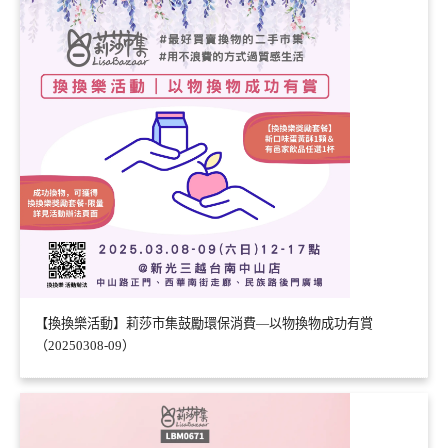
【換換樂活動】莉莎市集鼓勵環保消費—以物換物成功有賞
（20250308-09）