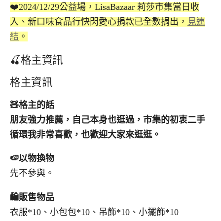
❤️2024/12/29公益場，LisaBazaar 莉莎市集當日收
入、新口味食品行快閃愛心捐款已全數捐出，
見連
結
。
🍒格主資訊
格主資訊
🧸
格主的話
朋友強力推薦，自己本身也逛過，市集的初衷二手
循環我非常喜歡，也歡迎大家來逛逛。
🍉
以物換物
先不參與。
🛍️
販售物品
衣服*10、小包包*10、吊飾*10、小擺飾*10