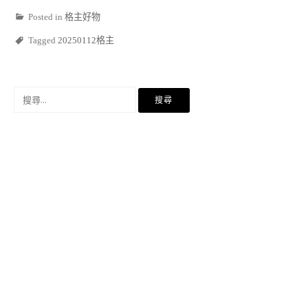
Posted in
格主好物
Tagged
20250112格主
搜
尋
關
鍵
字: