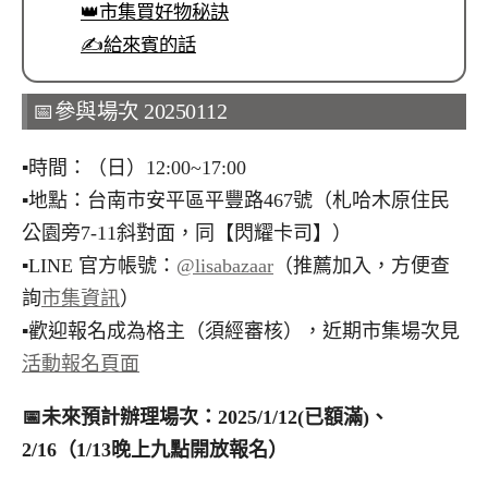
👑市集買好物秘訣
✍️給來賓的話
📅參與場次 20250112
▪︎時間：（日）12:00~17:00
▪︎地點：台南市安平區平豐路467號（札哈木原住民
公園旁7-11斜對面，同【閃耀卡司】）
▪︎LINE 官方帳號：
@lisabazaar
（推薦加入，方便查
詢
市集資訊
）
▪︎歡迎報名成為格主（須經審核），近期市集場次見
活動報名頁面
📅
未來預計辦理場次：2025/1/12(已額滿)、
2/16（1/13晚上九點開放報名）