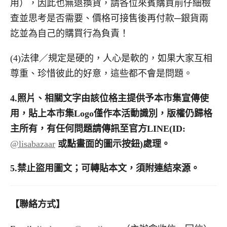
用），因此也無退換貨，請各位來賓購買前仔細檢
查並思考是否需要、價格可接售後再付款─銀貨兩
訖並為自己的購買行為負責！
(4)法律／規定是硬的，人心是軟的，如果大家互相
尊重、珍惜彼此的好意，這些都不會是問題。
4.
照片、相關文字由該位格主提供予本市集宣傳使
用，貼上本市集
Logo
僅作本活動識別，版權仍歸格
主所有，有任何問題請傳訊至官方
LINE(ID:
@lisabazaar
或點畫面的圖示按鈕
)
處理。
5.
禁止盜用圖文；可轉貼本文，須附連結來源。
【聯絡方式】