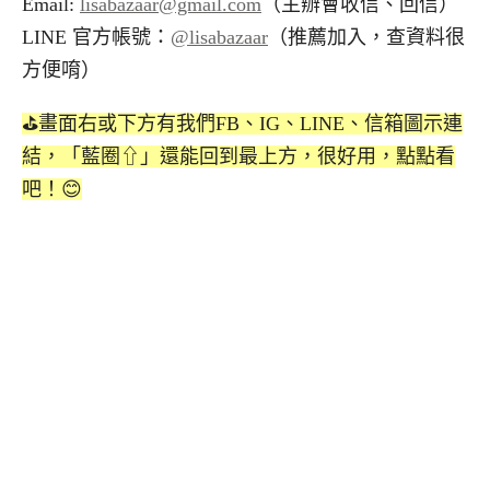
Email:
lisabazaar@gmail.com
（主辦會收信、回信）
LINE 官方帳號：
@lisabazaar
（推薦加入，查資料很
方便唷）
⛳️畫面右或下方有我們FB、IG、LINE、信箱圖示連
結，「藍圈⇧」還能回到最上方，很好用，點點看
吧！😊