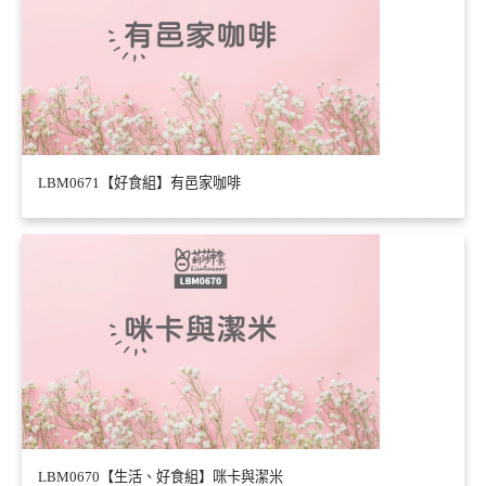
LBM0671【好食組】有邑家咖啡
LBM0670【生活、好食組】咪卡與潔米