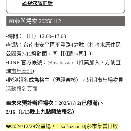
✍️給來賓的話
📅參與場次 20250112
▪︎時間：（日）12:00~17:00
▪︎地點：台南市安平區平豐路467號（札哈木原住民
公園旁7-11斜對面，同【閃耀卡司】）
▪︎LINE 官方帳號：
@lisabazaar
（推薦加入，方便查
詢
市集資訊
）
▪︎歡迎報名成為格主（須經審核），近期市集場次見
活動報名頁面
📅
未來預計辦理場次：2025/1/12(已額滿)、
2/16（1/13晚上九點開放報名）
❤️2024/12/29公益場，LisaBazaar 莉莎市集當日收