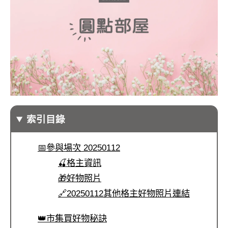
索引目錄
📅參與場次 20250112
🍒格主資訊
🎁好物照片
🔗20250112其他格主好物照片連結
👑市集買好物秘訣