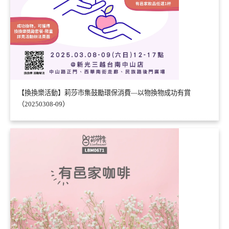
【換換樂活動】莉莎市集鼓勵環保消費—以物換物成功有賞
（20250308-09）