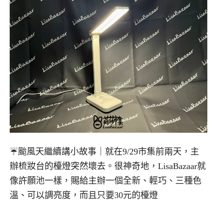
☔️颱風天繼續講小故事｜就在9/29市集前兩天，主
辦梳妝台的檯燈突然壞去。很神奇地，LisaBazaar就
像許願池一樣，賜給主辦一個全新、輕巧、三種色
溫、可以調亮度，而且只要30元的檯燈