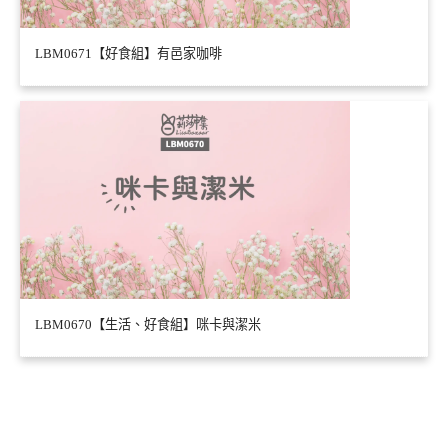
LBM0671【好食組】有邑家咖啡
LBM0670【生活、好食組】咪卡與潔米