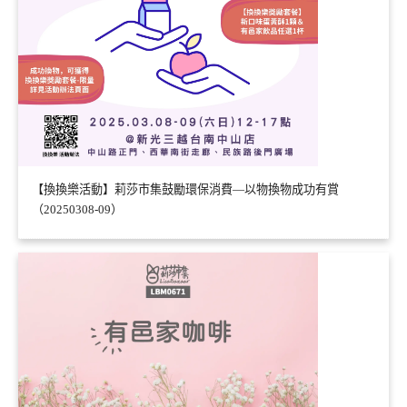
【換換樂活動】莉莎市集鼓勵環保消費—以物換物成功有賞
（20250308-09）