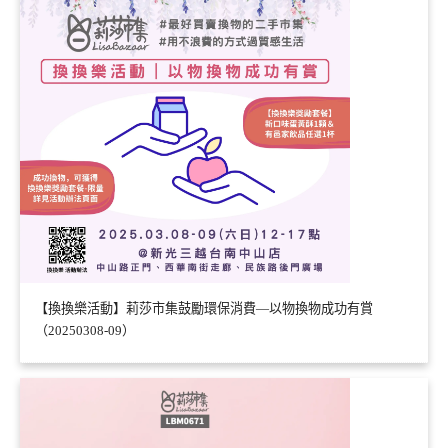
【換換樂活動】莉莎市集鼓勵環保消費—以物換物成功有賞
（20250308-09）