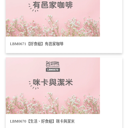
LBM0671【好食組】有邑家咖啡
LBM0670【生活、好食組】咪卡與潔米