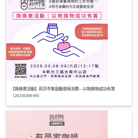
【換換樂活動】莉莎市集鼓勵環保消費—以物換物成功有賞
（20250308-09）