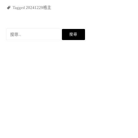
Tagged
20241229格主
搜
尋
關
鍵
字: