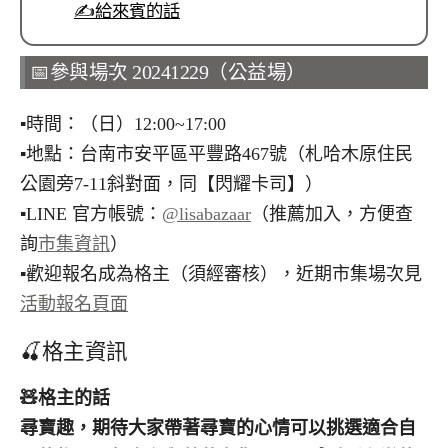
✍️給來賓的話
📅參與場次 20241229（公益場）
▪︎時間：（日）12:00~17:00
▪︎地點：台南市安平區平豐路467號（札哈木原住民
公園旁7-11斜對面，同【閃耀卡司】）
▪︎LINE 官方帳號：
@lisabazaar
（推薦加入，方便查
詢
市集資訊
）
▪︎歡迎報名成為格主（須經審核），近期市集場次見
活動報名頁面
🍒格主資訊
🧸
格主的話
尋寶趣，期待大家帶著尋寶的心情可以挑選適合自