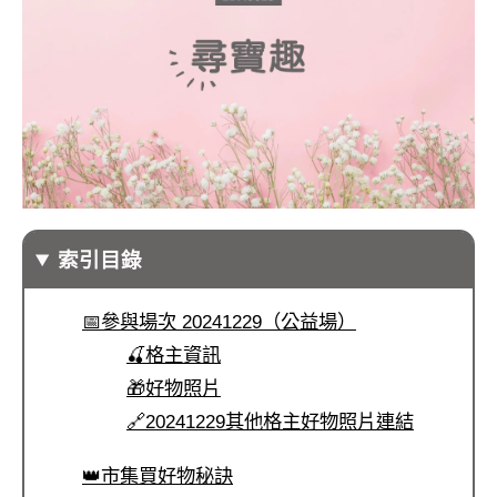
索引目錄
📅參與場次 20241229（公益場）
🍒格主資訊
🎁好物照片
🔗20241229其他格主好物照片連結
👑市集買好物秘訣