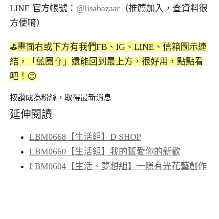
LINE 官方帳號：
@lisabazaar
（推薦加入，查資料很
方便唷）
⛳️畫面右或下方有我們FB、IG、LINE、信箱圖示連
結，「藍圈⇧」還能回到最上方，很好用，點點看
吧！😊
按讚成為粉絲，取得最新消息
延伸閱讀
LBM0668【生活組】D SHOP
LBM0660【生活組】我的舊愛你的新歡
LBM0604【生活、夢想組】一隙有光花藝創作