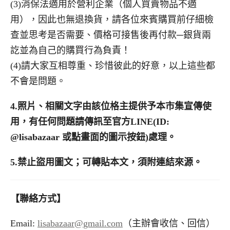
(3)消保法適用於營利企業（個人買賣物品不適
用），因此也無退換貨，請各位來賓購買前仔細檢
查並思考是否需要、價格可接售後再付款─銀貨兩
訖並為自己的購買行為負責！
(4)請大家互相尊重、珍惜彼此的好意，以上這些都
不會是問題。
4.
照片、相關文字由該位格主提供予本市集宣傳使
用，有任何問題請傳訊至官方LINE(ID:
@lisabazaar 或點畫面的圖示按鈕)處理。
5.禁止盜用圖文；可轉貼本文，須附連結來源。
【聯絡方式】
Email:
lisabazaar@gmail.com
（主辦會收信、回信）