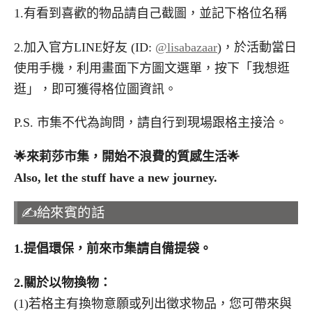
1.有看到喜歡的物品請自己截圖，並記下格位名稱
2.加入官方LINE好友 (ID:
@lisabazaar
)，於活動當日
使用手機，利用畫面下方圖文選單，按下「我想逛
逛」，即可獲得格位圖資訊。
P.S. 市集不代為詢問，請自行到現場跟格主接洽。
🌟
來莉莎市集，開始不浪費的質感生活
🌟
Also, let the stuff have a new journey.
✍️給來賓的話
1.
提倡環保，前來市集請自備提袋。
2.
關於以物換物：
(1)若格主有換物意願或列出徵求物品，您可帶來與