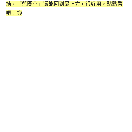
結，「藍圈⇧」還能回到最上方，很好用，點點看
吧！😊