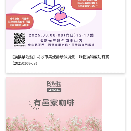
【換換樂活動】莉莎市集鼓勵環保消費—以物換物成功有賞
（20250308-09）