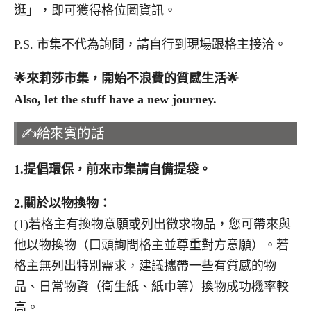
逛」，即可獲得格位圖資訊。
P.S. 市集不代為詢問，請自行到現場跟格主接洽。
🌟
來莉莎市集，開始不浪費的質感生活
🌟
Also, let the stuff have a new journey.
✍️給來賓的話
1.
提倡環保，前來市集請自備提袋。
2.
關於以物換物：
(1)若格主有換物意願或列出徵求物品，您可帶來與
他以物換物（口頭詢問格主並尊重對方意願）。若
格主無列出特別需求，建議攜帶一些有質感的物
品、日常物資（衛生紙、紙巾等）換物成功機率較
高。