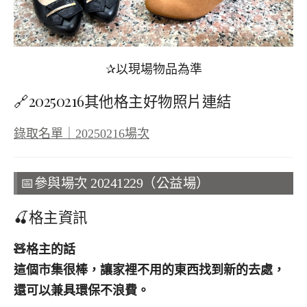
✰以現場物品為準
🔗20250216其他格主好物照片連結
錄取名單｜20250216場次
📅參與場次 20241229（公益場）
🍒格主資訊
🧸
格主的話
這個市集很棒，讓家裡不用的東西找到新的去處，
還可以兼具環保不浪費。