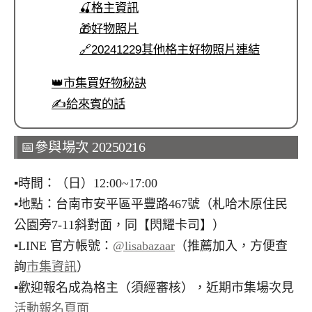
🍒格主資訊
🎁好物照片
🔗20241229其他格主好物照片連結
👑市集買好物秘訣
✍️給來賓的話
📅參與場次 20250216
▪︎時間：（日）12:00~17:00
▪︎地點：台南市安平區平豐路467號（札哈木原住民
公園旁7-11斜對面，同【閃耀卡司】）
▪︎LINE 官方帳號：
@lisabazaar
（推薦加入，方便查
詢
市集資訊
）
▪︎歡迎報名成為格主（須經審核），近期市集場次見
活動報名頁面