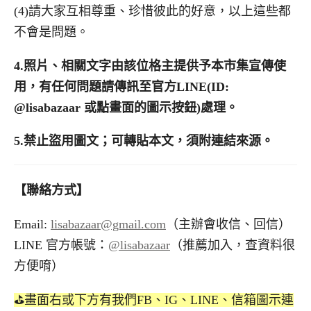
(4)請大家互相尊重、珍惜彼此的好意，以上這些都
不會是問題。
4.
照片、相關文字由該位格主提供予本市集宣傳使
用，有任何問題請傳訊至官方LINE(ID:
@lisabazaar 或點畫面的圖示按鈕)處理。
5.
禁止盜用圖文；可轉貼本文，須附連結來源。
【聯絡方式】
Email:
lisabazaar@gmail.com
（主辦會收信、回信）
LINE 官方帳號：
@lisabazaar
（推薦加入，查資料很
方便唷）
⛳️畫面右或下方有我們FB、IG、LINE、信箱圖示連