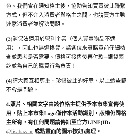
色。我們會在通知格主後，協助告知買賣彼此聯繫
方式，但不介入消費者與格主之間，也請賣方主動
連繫消費者並解決問題。
(3)消保法適用於營利企業（個人買賣物品不適
用），因此也無退換貨，請各位來賓購買前仔細檢
查並思考是否需要、價格可接售後再付款─銀貨兩
訖並為自己的購買行為負責！
(4)請大家互相尊重、珍惜彼此的好意，以上這些都
不會是問題。
4.
照片、相關文字由該位格主提供予本市集宣傳使
用，貼上本市集
Logo
僅作本活動識別，版權仍歸格
主所有，有任何問題請傳訊至官方
LINE(ID:
@lisabazaar
或點畫面的圖示按鈕
)
處理。