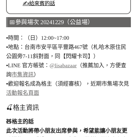
✍️給來賓的話
📅參與場次 20241229（公益場）
▪︎時間：（日）12:00~17:00
▪︎地點：台南市安平區平豐路467號（札哈木原住民
公園旁7-11斜對面，同【閃耀卡司】）
▪︎LINE 官方帳號：
@lisabazaar
（推薦加入，方便查
詢
市集資訊
）
▪︎歡迎報名成為格主（須經審核），近期市集場次見
活動報名頁面
🍒格主資訊
🧸
格主的話
此次活動將帶小朋友出席參與，希望能讓小朋友更