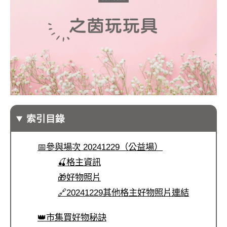
索引目錄
📅參與場次 20241229（公益場）
🍒格主資訊
🎁好物照片
🔗20241229其他格主好物照片連結
👑市集買好物秘訣