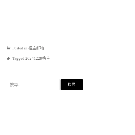
Posted in
格主好物
Tagged
20241229格主
搜
尋
關
鍵
字: