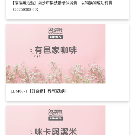
【換換樂活動】莉莎市集鼓勵環保消費—以物換物成功有賞
（20250308-09）
LBM0671【好食組】有邑家咖啡