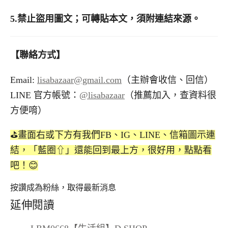
5.
禁止盜用圖文；可轉貼本文，須附連結來源。
【聯絡方式】
Email:
lisabazaar@gmail.com
（主辦會收信、回信）
LINE 官方帳號：
@lisabazaar
（推薦加入，查資料很
方便唷）
⛳️畫面右或下方有我們FB、IG、LINE、信箱圖示連
結，「藍圈⇧」還能回到最上方，很好用，點點看
吧！😊
按讚成為粉絲，取得最新消息
延伸閱讀