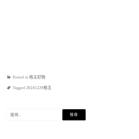
Posted in
格主好物
Tagged
20241229格主
搜
尋
關
鍵
字: