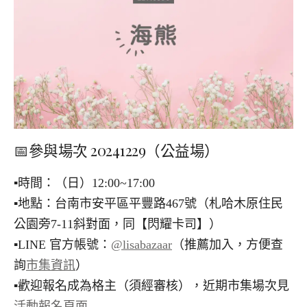
📅參與場次 20241229（公益場）
▪︎時間：（日）12:00~17:00
▪︎地點：台南市安平區平豐路467號（札哈木原住民
公園旁7-11斜對面，同【閃耀卡司】）
▪︎LINE 官方帳號：
@lisabazaar
（推薦加入，方便查
詢
市集資訊
）
▪︎歡迎報名成為格主（須經審核），近期市集場次見
活動報名頁面