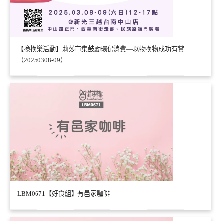
【換換樂活動】莉莎市集鼓勵環保消費—以物換物成功有賞
（20250308-09）
LBM0671【好食組】有邑家咖啡