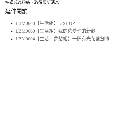
按讚成為粉絲，取得最新消息
延伸閱讀
LBM0668【生活組】D SHOP
LBM0660【生活組】我的舊愛你的新歡
LBM0604【生活、夢想組】一隙有光花藝創作