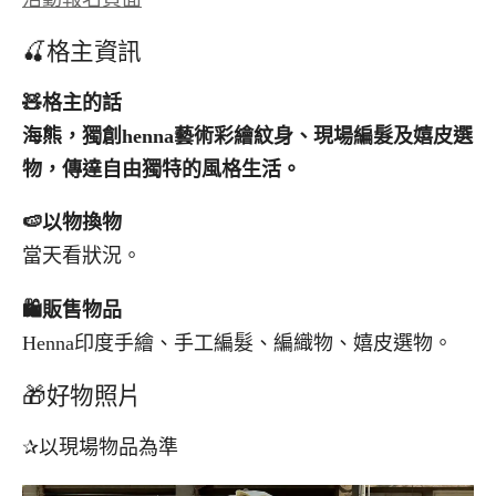
🍒格主資訊
🧸
格主的話
海熊，獨創
henna
藝術彩繪紋身、現場編髮及嬉皮選
物，傳達自由獨特的風格生活。
🍉
以物換物
當天看狀況。
🛍️
販售物品
Henna印度手繪、手工編髮、編織物、嬉皮選物。
🎁好物照片
✰以現場物品為準