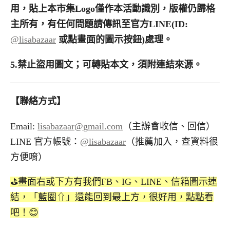
用，貼上本市集
Logo
僅作本活動識別，版權仍歸格
主所有，有任何問題請傳訊至官方
LINE(ID:
@lisabazaar
或點畫面的圖示按鈕
)
處理。
5.
禁止盜用圖文；可轉貼本文，須附連結來源。
【聯絡方式】
Email:
lisabazaar@gmail.com
（主辦會收信、回信）
LINE 官方帳號：
@lisabazaar
（推薦加入，查資料很
方便唷）
⛳️畫面右或下方有我們FB、IG、LINE、信箱圖示連
結，「藍圈⇧」還能回到最上方，很好用，點點看
吧！😊