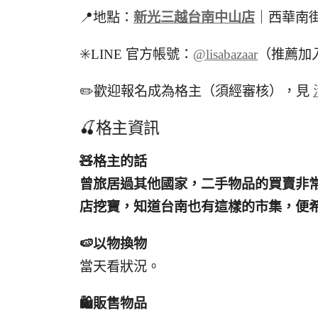
📍地點：
新光三越台南中山店
｜西華南
✳️LINE 官方帳號：
@lisabazaar
（推薦加
✏️歡迎報名成為格主（須經審核），見
🍒格主資訊
🧸
格主的話
曾旅居過其他國家，二手物品的買賣非
店挖寶，知道台南也有這樣的市集，便
🍉
以物換物
當天看狀況。
🛍️
販售物品