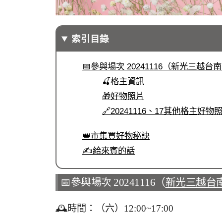
索引目錄
📅參與場次 20241116（新光三越
🍒格主資訊
🎁好物照片
🔗20241116、17其他格主好
👑市集買好物秘訣
✍️給來賓的話
📅參與場次 20241116（
新光三越台
🕰️時間：（六）12:00~17:00