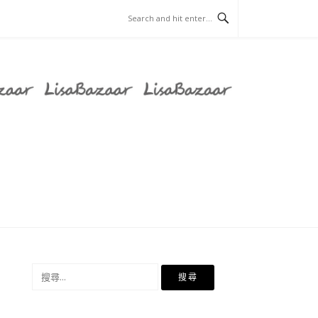
搜
尋
關