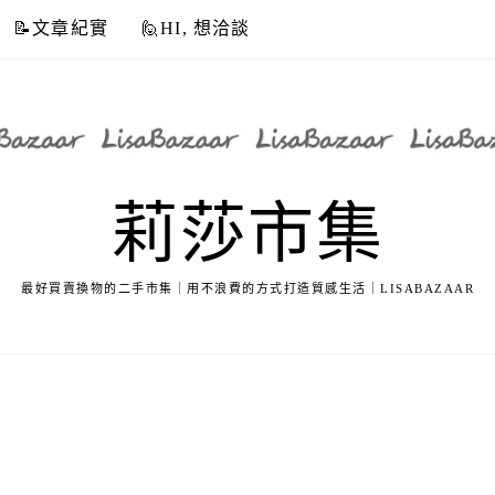
📝文章紀實
🙋HI, 想洽談
莉莎市集
最好買賣換物的二手市集｜用不浪費的方式打造質感生活｜LISABAZAAR