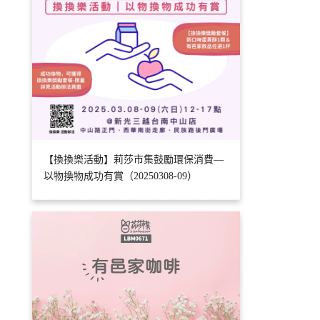
【換換樂活動】莉莎市集鼓勵環保消費—
以物換物成功有賞（20250308-09）