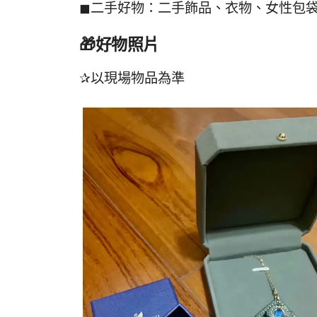
◼︎二手好物：二手飾品、衣物、女性包
🎁
好物照片
✰以現場物品為準