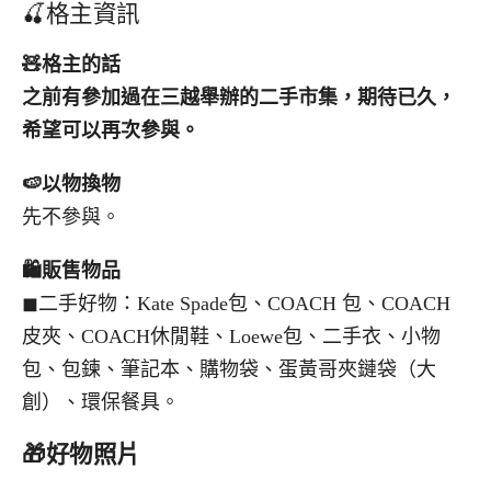
🍒格主資訊
🧸
格主的話
之前有參加過在三越舉辦的二手市集，期待已久，
希望可以再次參與。
🍉
以物換物
先不參與。
🛍️
販售物品
◼︎二手好物：Kate Spade包、COACH 包、COACH
皮夾、COACH休閒鞋、Loewe包、二手衣、小物
包、包鍊、筆記本、購物袋、蛋黃哥夾鏈袋（大
創）、環保餐具。
🎁好物照片