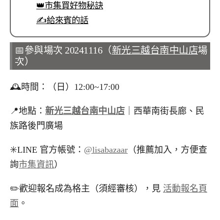
👑市集買好物秘訣
✍️給來賓的話
📅參與場次 20241116（
新光三越台南中山店
場
次）
🕰️時間：（日）12:00~17:00
📍地點：
新光三越台南中山店
｜西華南街長廊、民
族路後門廣場
✳️LINE 官方帳號：
@lisabazaar
（推薦加入，方便查
詢
市集資訊
）
✏️歡迎報名成為格主（須經審核），見
活動報名頁
面
。