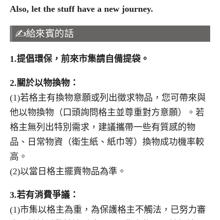
Also, let the stuff have a new journey.
✍️給來賓的話
1.
提倡環保，前來市集請自備提袋。
2.
關於以物換物：
(1)若格主有換物意願或列出徵求物品，您可帶來與
他以物換物（口頭詢問格主並尊重對方意願）。若
格主無列出特別需求，建議攜帶一些有質感的物
品、日常物資（衛生紙、紙巾等）換物成功機率較
高。
(2)以當日格主擺賣物品為準。
3.
若有消費爭議：
(1)市集以格主為重，為保護格主不觸法，已努力審