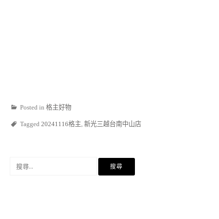
Posted in
格主好物
Tagged
20241116格主
,
新光三越台南中山店
搜
尋
關
鍵
字: