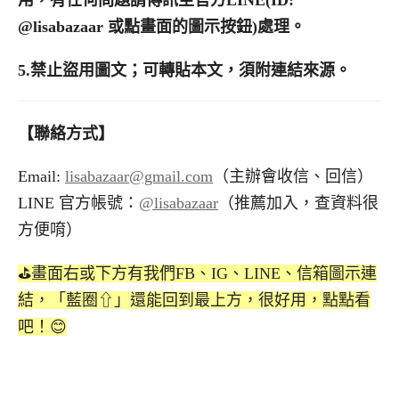
用，有任何問題請傳訊至官方LINE(ID:
@lisabazaar 或點畫面的圖示按鈕)處理。
5.
禁止盜用圖文；可轉貼本文，須附連結來源。
【聯絡方式】
Email:
lisabazaar@gmail.com
（主辦會收信、回信）
LINE 官方帳號：
@lisabazaar
（推薦加入，查資料很
方便唷）
⛳️畫面右或下方有我們FB、IG、LINE、信箱圖示連
結，「藍圈⇧」還能回到最上方，很好用，點點看
吧！😊