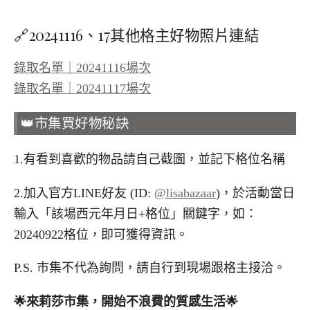
🔗20241116、17其他格主好物照片連結
錄取名單｜20241116場次
錄取名單｜20241117場次
👑市集買好物秘訣
1.有看到喜歡的物品請自己截圖，並記下格位名稱
2.加入官方LINE好友 (ID:
@lisabazaar
)，於活動當日
輸入「該場西元年月日+格位」關鍵字，如：
20240922格位，即可獲得資訊。
P.S. 市集不代為詢問，請自行到現場跟格主接洽。
🌟
來莉莎市集，開始不浪費的質感生活
🌟