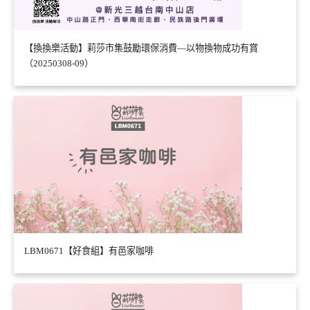
【換換樂活動】莉莎市集鼓勵環保消費—以物換物成功有賞
（20250308-09）
LBM0671【好食組】有邑家咖啡