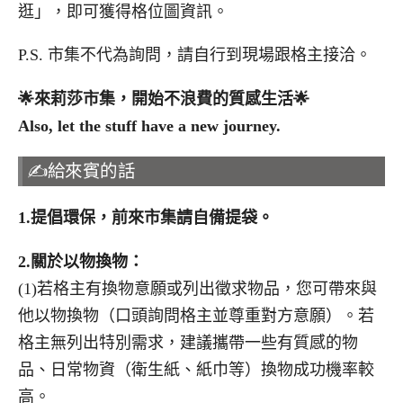
逛」，即可獲得格位圖資訊。
P.S. 市集不代為詢問，請自行到現場跟格主接洽。
🌟
來莉莎市集，開始不浪費的質感生活
🌟
Also, let the stuff have a new journey.
✍️給來賓的話
1.
提倡環保，前來市集請自備提袋。
2.
關於以物換物：
(1)若格主有換物意願或列出徵求物品，您可帶來與
他以物換物（口頭詢問格主並尊重對方意願）。若
格主無列出特別需求，建議攜帶一些有質感的物
品、日常物資（衛生紙、紙巾等）換物成功機率較
高。