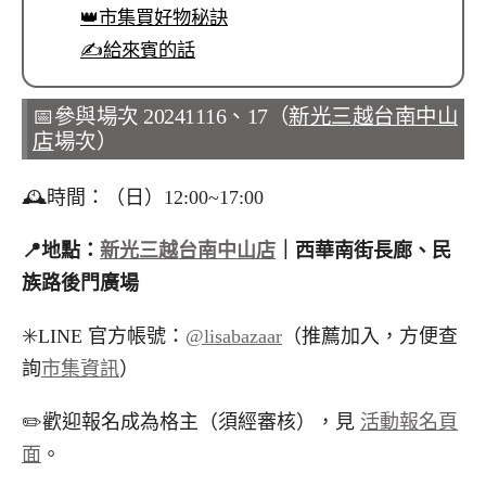
👑市集買好物秘訣
✍️給來賓的話
📅參與場次 20241116、17（
新光三越台南中山
店
場次）
🕰️時間：（日）12:00~17:00
📍地點：
新光三越台南中山店
｜西華南街長廊、民
族路後門廣場
✳️LINE 官方帳號：
@lisabazaar
（推薦加入，方便查
詢
市集資訊
）
✏️歡迎報名成為格主（須經審核），見
活動報名頁
面
。