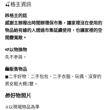
🍒格主資訊
🧸
格主的話
感謝主辦撥出時間辦環保市集，讓家裡沒在使用的
物品給有緣的人透過市集延續使用，也讓家裡的空
間變寬敞。
🍉
以物換物
先不參與。
🛍️
販售物品
◼︎二手好物：二手包包、二手衣服、玩偶、沒穿的
男女鞋大概5雙。
🎁好物照片
✰以現場物品為準