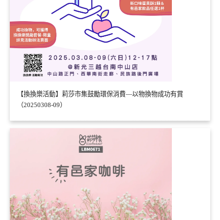
【換換樂活動】莉莎市集鼓勵環保消費—以物換物成功有賞
（20250308-09）