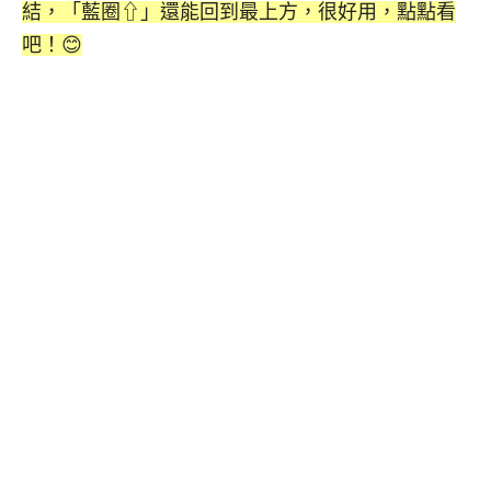
結，「藍圈⇧」還能回到最上方，很好用，點點看
吧！😊