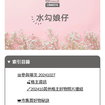
索引目錄
📅參與場次 20241027
🍒格主資訊
🔗202410其他格主好物照片連結
👑市集買好物秘訣