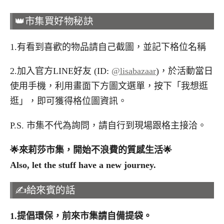
👑市集買好物秘訣
1.有看到喜歡的物品請自己截圖，並記下格位名稱
2.加入官方LINE好友 (ID:
@lisabazaar
)，於活動當日
使用手機，利用畫面下方圖文選單，按下「我想逛
逛」，即可獲得格位圖資訊。
P.S. 市集不代為詢問，請自行到現場跟格主接洽。
🌟
來莉莎市集，開始不浪費的質感生活
🌟
Also, let the stuff have a new journey.
✍️給來賓的話
1.
提倡環保，前來市集請自備提袋。