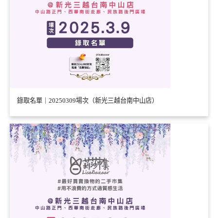
錄取名單｜20250309場次（新光三越台南中山店）