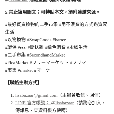
5.
禁止盜用圖文；可轉貼本文，須附連結來源。
#最好買賣換物的二手市集 #用不浪費的方式過質感
生活
#以物換物 #SwapGoods #barter
#環保 #eco #斷捨離 #綠色消費 #永續生活
#二手市集 #SecondhandMarket
#FleaMarket #フリーマーケット #フリマ
#市集 #market #マーケ
【聯絡主辦方式】
lisabazaar@gmail.com
（主辦會收信、回信）
LINE 官方帳號： @lisabazaar
（請務必加入，
傳訊息、查資料很方便唷）