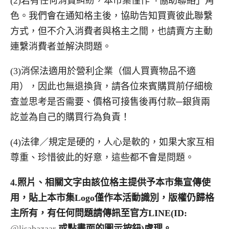
(2)若有任何消費糾紛，本市集僅作「協助聯絡」角
色。我們會在通知格主後，協助告知買賣彼此聯繫
方式，但不介入消費者與格主之間，也請賣方主動
連繫消費者並解決問題。
(3)消保法適用於營利企業（個人買賣物品不適
用），因此也無退換貨，請各位來賓購買前仔細檢
查並思考是否需要、價格可接售後再付款─銀貨兩
訖並為自己的購買行為負責！
(4)法律／規定是硬的，人心是軟的，如果大家互相
尊重、珍惜彼此的好意，這些都不會是問題。
4.
照片、相關文字由該位格主提供予本市集宣傳使
用，貼上本市集
Logo
僅作本活動識別，版權仍歸格
主所有，有任何問題請傳訊至官方
LINE(ID:
@lisabazaar
或點畫面的圖示按鈕
)
處理。