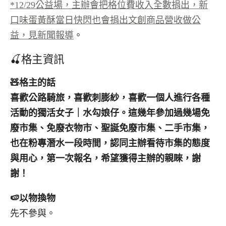
*12/29公益場，主辦會把格位費收入全數捐出，新
口味蛋黃酥當日快閃也會捐出文創商品營收做公
益，見
新聞報導
。
🍒格主資訊
🧸
格主的話
喜歡公路騎旅，喜歡刺膨紗，喜歡一個人進行各種
活動的獨活女子｜水勾娘仔。這幾年參加過幾場免
廢市集、免廢衣物市、聖誕免廢市集、二手市集，
也在粉專潛水一段時間，認同主辦看待市集的態度
與用心，第一次報名，希望獲得主辦的親睞，謝
謝！
🍉
以物換物
先不參與。