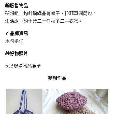
🛍️
販售物品
夢想組｜鉤針編織品有帽子、拉菲草圓筒包。
生活組｜約十幾二十件秋冬二手衣物。
🧃
品牌資訊
水勾娘仔
🎁
好物照片
✰以現場物品為準
夢想作品