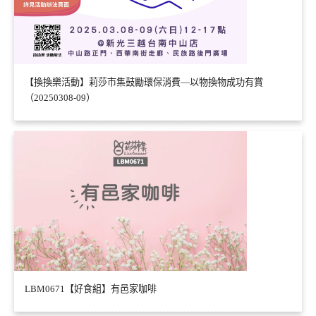
【換換樂活動】莉莎市集鼓勵環保消費—以物換物成功有賞
（20250308-09）
LBM0671【好食組】有邑家咖啡