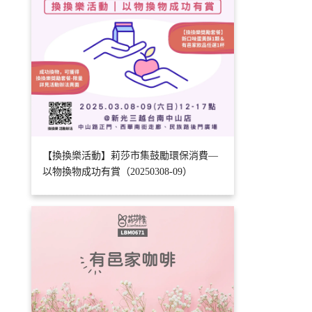
【換換樂活動】莉莎市集鼓勵環保消費—
以物換物成功有賞（20250308-09）