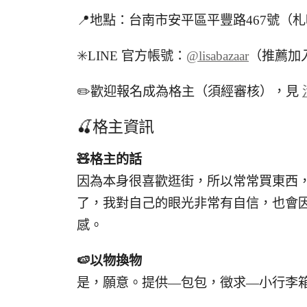
📍地點：台南市安平區平豐路467號（
✳️LINE 官方帳號：
@lisabazaar
（推薦加
✏️歡迎報名成為格主（須經審核），見
🍒格主資訊
🧸
格主的話
因為本身很喜歡逛街，所以常常買東西
了，我對自己的眼光非常有自信，也會
感。
🍉
以物換物
是，願意。提供—包包，徵求—小行李