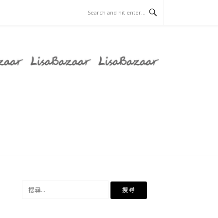
搜
尋
關