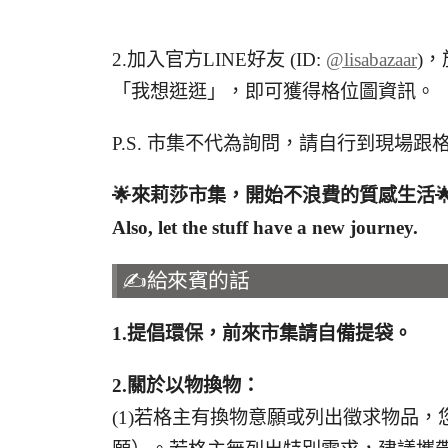
2.加入官方LINE好友 (ID:
@lisabazaar
)
「我想逛逛」，即可獲得格位圖資訊。
P.S. 市集不代為詢問，請自行到現場跟
🌟
來莉莎市集，開始不浪費的質感生活

Also, let the stuff have a new journey.
✍️給來賓的話
1.
提倡環保，前來市集請自備提袋。
2.
關於以物換物：
(1)若格主有換物意願或列出徵求物品