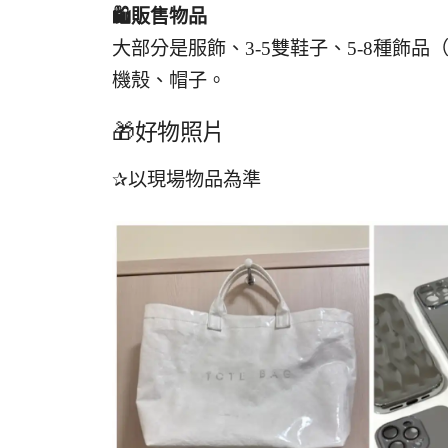
🛍️
販售物品
大部分是服飾、3-5雙鞋子、5-8種飾
機殼、帽子。
🎁好物照片
✰以現場物品為準