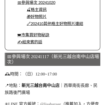
📅參與場次 20241020
🍒格主資訊
🎁好物照片
🔗202410其他格主好物照片連結
👑市集買好物秘訣
✍️給來賓的話
📅參與場次 20241117（新光三越台南中山店場
次）
🕰️時間：（日）12:00~17:00
📍地點：
新光三越台南中山店
｜西華南街長廊、民
族路後門廣場
✳️LINE 官方帳號：
@lisabazaar
（推薦加入，方便查