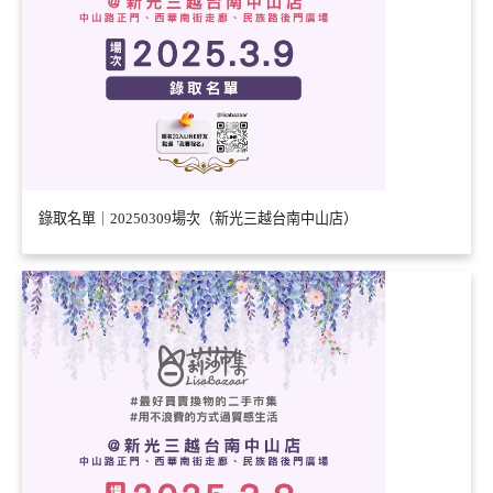
錄取名單｜20250309場次（新光三越台南中山店）