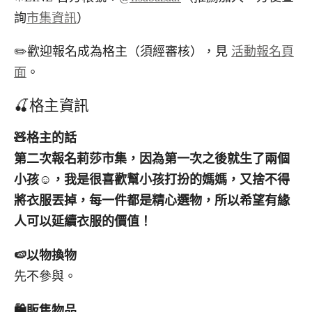
詢
市集資訊
）
✏️歡迎報名成為格主（須經審核），見
活動報名頁
面
。
🍒格主資訊
🧸
格主的話
第二次報名莉莎市集，因為第一次之後就生了兩個
小孩
☺️
，我是很喜歡幫小孩打扮的媽媽，又捨不得
將衣服丟掉，每一件都是精心選物，所以希望有緣
人可以延續衣服的價值！
🍉
以物換物
先不參與。
🛍️
販售物品