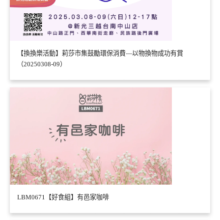
【換換樂活動】莉莎市集鼓勵環保消費—以物換物成功有賞
（20250308-09）
LBM0671【好食組】有邑家咖啡