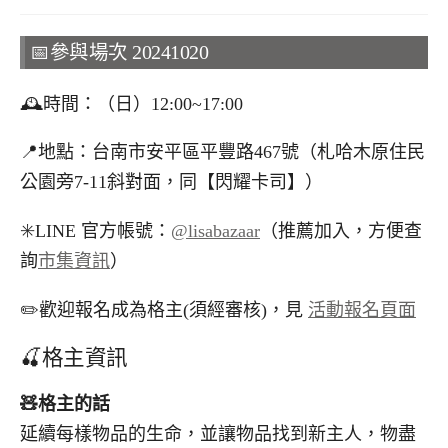
📅參與場次 20241020
🕰️時間：（日）12:00~17:00
📍地點：台南市安平區平豐路467號（札哈木原住民
公園旁7-11斜對面，同【閃耀卡司】）
✳️LINE 官方帳號：
@lisabazaar
（推薦加入，方便查
詢
市集資訊
）
✏️歡迎報名成為格主(須經審核)，見
活動報名頁面
🍒格主資訊
🧸
格主的話
延續每樣物品的生命，並讓物品找到新主人，物盡