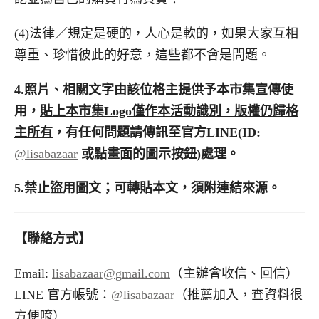
(4)法律／規定是硬的，人心是軟的，如果大家互相
尊重、珍惜彼此的好意，這些都不會是問題。
4.
照片、相關文字由該位格主提供予本市集宣傳使
用，
貼上本市集
Logo
僅作本活動識別，版權仍歸格
主所有
，有任何問題請傳訊至官方
LINE(ID:
@lisabazaar
或點畫面的圖示按鈕
)
處理。
5.
禁止盜用圖文；可轉貼本文，須附連結來源。
【聯絡方式】
Email:
lisabazaar@gmail.com
（主辦會收信、回信）
LINE 官方帳號：
@lisabazaar
（推薦加入，查資料很
方便唷）