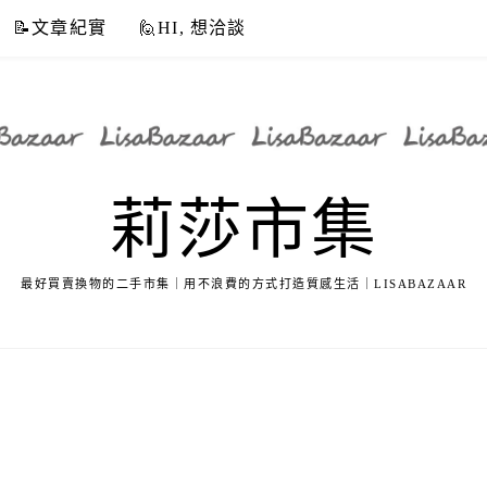
📝文章紀實
🙋HI, 想洽談
莉莎市集
最好買賣換物的二手市集｜用不浪費的方式打造質感生活｜LISABAZAAR