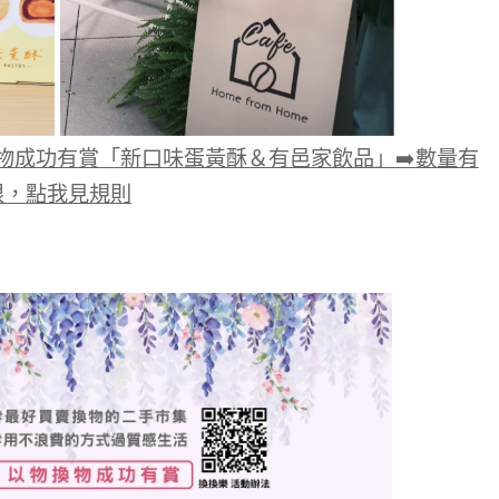
物成功有賞「新口味蛋黃酥＆有邑家飲品」➡️數量有
限，點我見規則