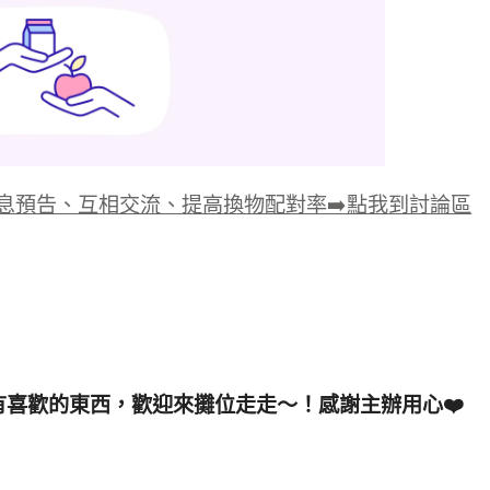
息預告、互相交流、提高換物配對率➡️點我到討論區
有喜歡的東西，歡迎來攤位走走～！感謝主辦用心
❤️