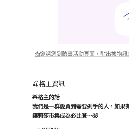
📩邀請您到臉書活動頁面，貼出換物訊
🍒格主資訊
🧸
格主的話
我們是一群愛買到需要剁手的人，如果
讓莉莎市集成為必比登
⋯
🤣