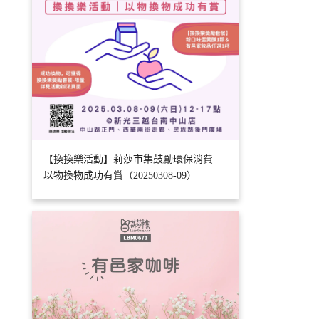
【換換樂活動】莉莎市集鼓勵環保消費—
以物換物成功有賞（20250308-09）