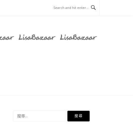
搜
尋
關