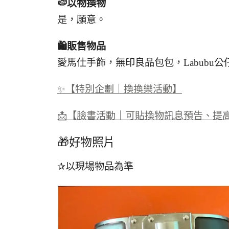
🍉
以物換物
是，願意。
🛍️
販售物品
愛馬仕手飾，無印良品包包，Labubu公
✨【特別企劃｜換換樂活動】
📩【臉書活動｜可貼換物訊息預告、提
🎁好物照片
✰以現場物品為準