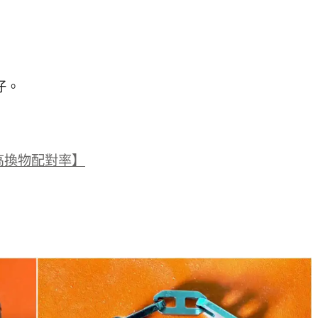
仔。
高換物配對率】