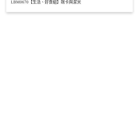
LBM0670【生活、好食組】咪卡與潔米