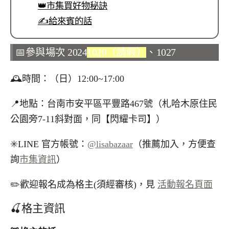
👑市集買好物秘訣
✍️給來賓的話
📅參與場次 2024
1020（請假）
、1027
🕰️時間：（日）12:00~17:00
📍地點：台南市安平區平豐路467號（札哈木原住民
公園旁7-11斜對面，同【閃耀卡司】）
✳️LINE 官方帳號：
@lisabazaar
（推薦加入，方便查
詢
市集資訊
）
✏️歡迎報名成為格主(須經審核)，見
活動報名頁面
🍒格主資訊