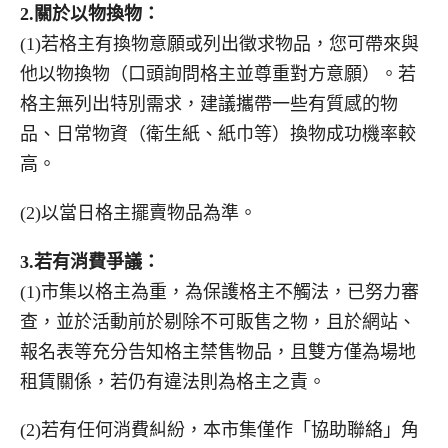
2.
關於以物換物：
(1)若格主有換物意願或列出徵求物品，您可帶來與
他以物換物（口頭詢問格主並尊重對方意願）。若
格主無列出特別需求，建議攜帶一些有質感的物
品、日常物資（衛生紙、紙巾等）換物成功機率較
高。
(2)以當日格主擺賣物品為準。
3.
若有消費爭議：
(1)市集以格主為重，為保護格主不觸法，已努力審
查，並於活動前於剔除不可販售之物，且於網站、
報名表等充分告知格主禁售物品，且雙方僅為場地
租賃關係，若仍有違法則為格主之責。
(2)若有任何消費糾紛，本市集僅作「協助聯絡」角