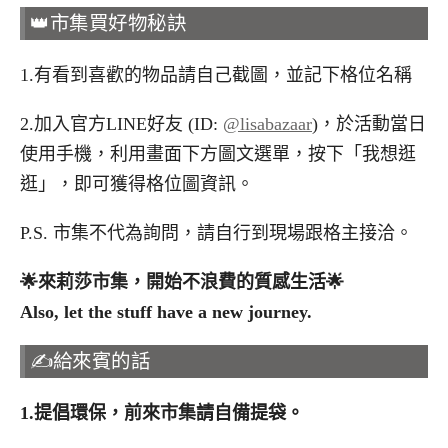
👑市集買好物秘訣
1.有看到喜歡的物品請自己截圖，並記下格位名稱
2.加入官方LINE好友 (ID:
@lisabazaar
)，於活動當日
使用手機，利用畫面下方圖文選單，按下「我想逛
逛」，即可獲得格位圖資訊。
P.S. 市集不代為詢問，請自行到現場跟格主接洽。
🌟
來莉莎市集，開始不浪費的質感生活
🌟
Also, let the stuff have a new journey.
✍️給來賓的話
1.
提倡環保，前來市集請自備提袋。