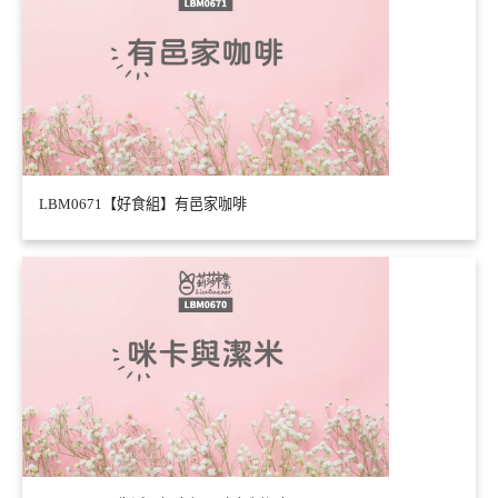
LBM0671【好食組】有邑家咖啡