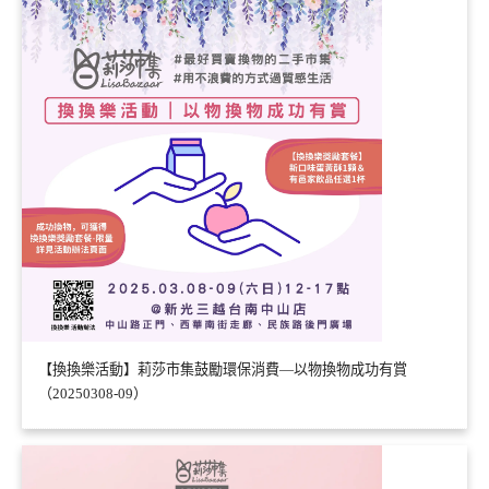
【換換樂活動】莉莎市集鼓勵環保消費—以物換物成功有賞
（20250308-09）