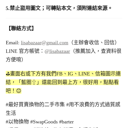
5.禁止盜用圖文；可轉貼本文，須附連結來源。
【聯絡方式】
Email:
lisabazaar@gmail.com
（主辦會收信、回信）
LINE 官方帳號：
@lisabazaar
（推薦加入，查資料很
方便唷）
⛳️畫面右或下方有我們FB、IG、LINE、信箱圖示連
結，「藍圈⇧」還能回到最上方，很好用，點點看
吧！😊
#最好買賣換物的二手市集 #用不浪費的方式過質感
生活
#以物換物 #SwapGoods #barter