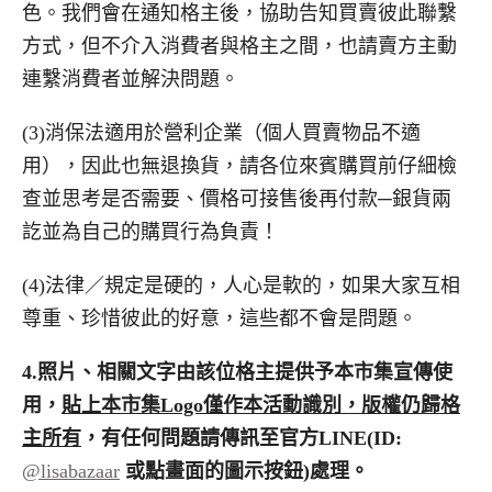
色。我們會在通知格主後，協助告知買賣彼此聯繫
方式，但不介入消費者與格主之間，也請賣方主動
連繫消費者並解決問題。
(3)消保法適用於營利企業（個人買賣物品不適
用），因此也無退換貨，請各位來賓購買前仔細檢
查並思考是否需要、價格可接售後再付款─銀貨兩
訖並為自己的購買行為負責！
(4)法律／規定是硬的，人心是軟的，如果大家互相
尊重、珍惜彼此的好意，這些都不會是問題。
4.
照片、相關文字由該位格主提供予本市集宣傳使
用，
貼上本市集
Logo
僅作本活動識別，版權仍歸格
主所有
，有任何問題請傳訊至官方
LINE(ID:
@lisabazaar
或點畫面的圖示按鈕
)
處理。