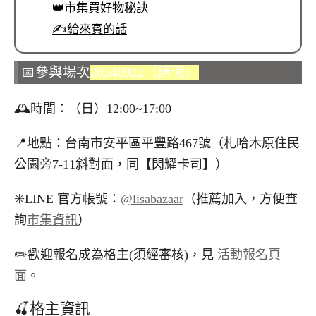
👑市集買好物秘訣
✍️給來賓的話
📅參與場次
20240922（請假）
🕰️時間：（日）12:00~17:00
📍地點：台南市安平區平豐路467號（札哈木原住民
公園旁7-11斜對面，同【閃耀卡司】）
✳️LINE 官方帳號：
@lisabazaar
（推薦加入，方便查
詢
市集資訊
）
✏️歡迎報名成為格主(須經審核)，見
活動報名頁
面
。
🍒格主資訊