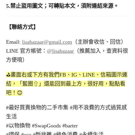
5.
禁止盜用圖文；可轉貼本文，須附連結來源。
【聯絡方式】
Email:
lisabazaar@gmail.com
（主辦會收信、回信）
LINE 官方帳號：
@lisabazaar
（推薦加入，查資料很
方便唷）
⛳️畫面右或下方有我們FB、IG、LINE、信箱圖示連
結，「藍圈⇧」還能回到最上方，很好用，點點看
吧！😊
#最好買賣換物的二手市集 #用不浪費的方式過質感
生活
#以物換物 #SwapGoods #barter
#環保 #eco #斷捨離 #綠色消費 #永續生活