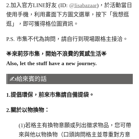
2.加入官方LINE好友 (ID:
@lisabazaar
)，於活動當日
使用手機，利用畫面下方圖文選單，按下「我想逛
逛」，即可獲得格位圖資訊。
P.S. 市集不代為詢問，請自行到現場跟格主接洽。
🌟
來莉莎市集，開始不浪費的質感生活
🌟
Also, let the stuff have a new journey.
✍️給來賓的話
1.
提倡環保，前來市集請自備提袋。
2.
關於以物換物：
(1)若格主有換物意願或列出徵求物品，您可帶
來與他以物換物（口頭詢問格主並尊重對方意