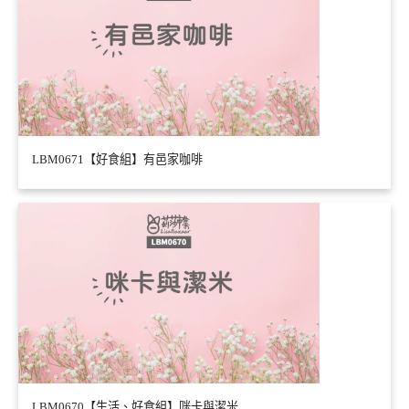
LBM0671【好食組】有邑家咖啡
LBM0670【生活、好食組】咪卡與潔米