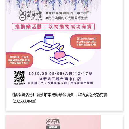
【換換樂活動】莉莎市集鼓勵環保消費—以物換物成功有賞
（20250308-09）