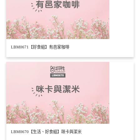
LBM0671【好食組】有邑家咖啡
LBM0670【生活、好食組】咪卡與潔米