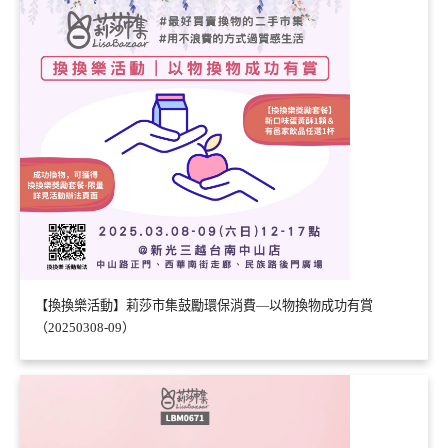
【換換樂活動】莉莎市集鼓勵環保消費—以物換物成功有賞
（20250308-09）