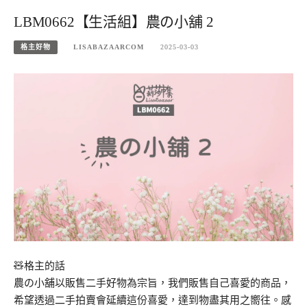
LBM0662【生活組】農の小舖 2
格主好物
LISABAZAARCOM
2025-03-03
🧸格主的話
農の小舖以販售二手好物為宗旨，我們販售自己喜愛的商品，
希望透過二手拍賣會延續這份喜愛，達到物盡其用之嚮往。感