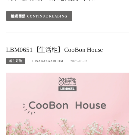
CONTINUE READING
LBM0651【生活組】CooBon House
格主好物
LISABAZAARCOM
2025-03-03