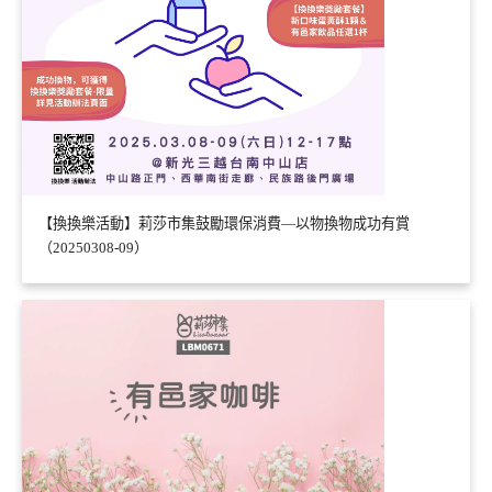
【換換樂活動】莉莎市集鼓勵環保消費—以物換物成功有賞
（20250308-09）