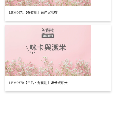
LBM0671【好食組】有邑家咖啡
LBM0670【生活、好食組】咪卡與潔米