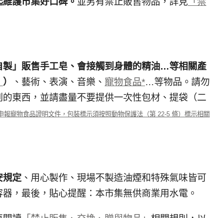
起維護市集好口碑。
並另有禁止販售物品，詳見
「禁
自製」販售手工皂、會接觸到身體的精油…等相關產
」
）
、藝術、表演、音樂、
寵物食品*
…等物品。請勿
到的東西，並請盡量不要提供一次性包材、提袋（二
申報寵物食品證明文件
，
包裝標示須按照動物保護法（第 22-5 條）標示相關
安規定
、用心製作、現場不製造油煙和特殊氣味皆可
容器，最後，貼心提醒：本市集無供商業用水電。