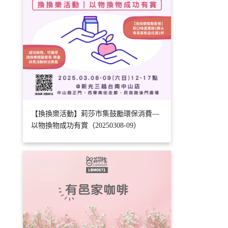
【換換樂活動】莉莎市集鼓勵環保消費—
以物換物成功有賞（20250308-09）