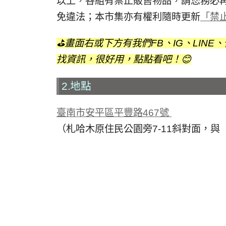
以上，各組有禁止販售物品，請您務必
免違法；本市集亦有權利隨時更新
「禁
⛳️畫面右或下方有我們FB、IG、LI
找資訊，很好用，點點看吧！😊
2.地點
臺南市安平區平豐路467號
（札哈木原住民公園旁7-11斜對面，與【S