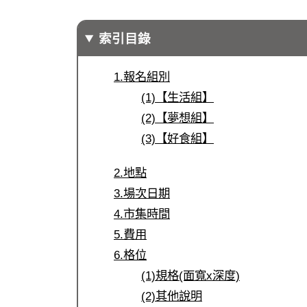
索引目錄
1.報名組別
(1)【生活組】
(2)【夢想組】
(3)【好食組】
2.地點
3.場次日期
4.市集時間
5.費用
6.格位
(1)規格(面寬x深度)
(2)其他說明