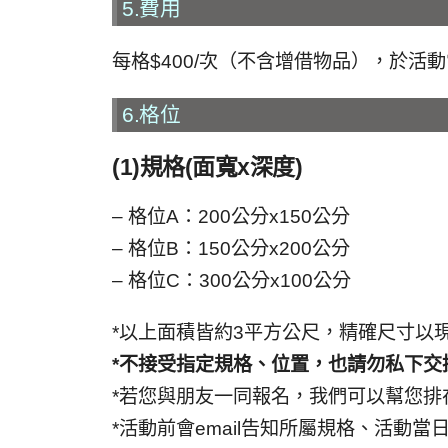
5.費用
每格$400/次（不含增借物品），於
6.格位
(1)規格(面寬x深度)
– 格位A：200公分x150公分
– 格位B：150公分x200公分
– 格位C：300公分x100公分
*以上面積皆約3平方公尺，精確尺寸以
*不接受指定規格、位置，也請勿私下交
*若您與朋友一同報名，我們可以幫您排
*活動前會email告知所屬規格、活動