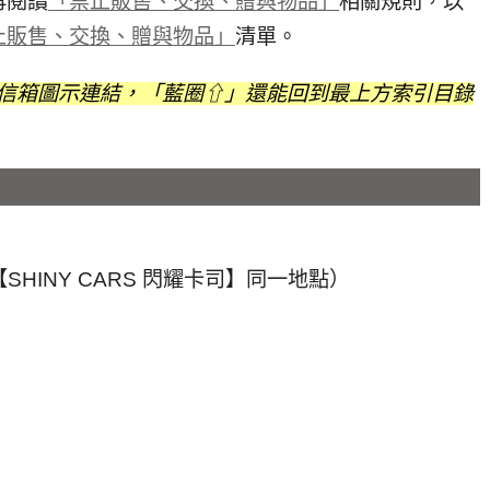
再閱讀
「禁止販售、交換、贈與物品」
相關規則，以
止販售、交換、贈與物品」
清單。
NE、信箱圖示連結，「藍圈⇧」還能回到最上方索引目錄
HINY CARS 閃耀卡司】同一地點）