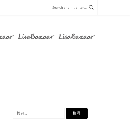
搜
尋
關